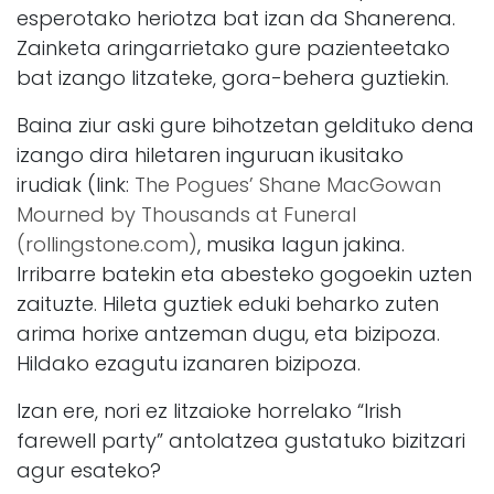
esperotako heriotza bat izan da Shanerena.
Zainketa aringarrietako gure pazienteetako
bat izango litzateke, gora-behera guztiekin.
Baina ziur aski gure bihotzetan geldituko dena
izango dira hiletaren inguruan ikusitako
irudiak (link:
The Pogues’ Shane MacGowan
Mourned by Thousands at Funeral
(rollingstone.com)
, musika lagun jakina.
Irribarre batekin eta abesteko gogoekin uzten
zaituzte. Hileta guztiek eduki beharko zuten
arima horixe antzeman dugu, eta bizipoza.
Hildako ezagutu izanaren bizipoza.
Izan ere, nori ez litzaioke horrelako “Irish
farewell party” antolatzea gustatuko bizitzari
agur esateko?