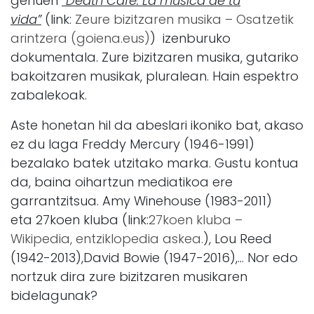
genuen
”Death Café: La música de tu
vida”
(link:
Zeure bizitzaren musika – Osatzetik
arintzera (goiena.eus)
) izenburuko
dokumentala. Zure bizitzaren musika, gutariko
bakoitzaren musikak, pluralean. Hain espektro
zabalekoak.
Aste honetan hil da abeslari ikoniko bat, akaso
ez du laga Freddy Mercury (1946-1991)
bezalako batek utzitako marka. Gustu kontua
da, baina oihartzun mediatikoa ere
garrantzitsua. Amy Winehouse (1983-2011)
eta 27koen kluba (link:
27koen kluba –
Wikipedia, entziklopedia askea.
), Lou Reed
(1942-2013),David Bowie (1947-2016),… Nor edo
nortzuk dira zure bizitzaren musikaren
bidelagunak?