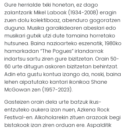
Gure herrialde txiki honetan, ez dago
zalantzarik Mikel Laboak (1934-2008) eragin
zuen dolu kolektiboaz, abenduro gogoratzen
duguna. Musika garaikidearen abeslari edo
musikari gutxik utzi dute tamaina horretako
hutsunea. Baina nazioarteko eszenatik, 1980ko
hamarkadan “The Pogues” irlandarrak
indartsu sartu ziren gure bizitzetan. Orain 50-
60 urte ditugun askoren bizitzetan behintzat.
Adin eta gustu kontua izango da, noski, baina
lehen aipatutako kantari ikonikoa Shane
McGowan zen (1957-2023).
Gasteizen orain dela urte batzuk ikus-
entzuteko aukera izan nuen, Azkena Rock
Festival-en. Alkoholarekin zituen arazoak begi
bistakoak izan ziren orduan ere. Aspalditik