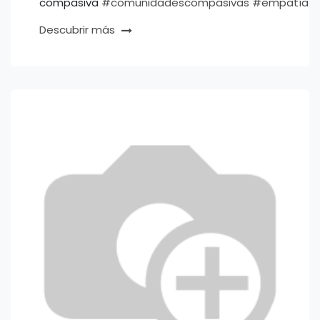
compasiva
#comunidadescompasivas
#empatía
#
Descubrir más