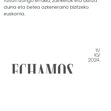
faltan izango errukia, zainketak eta bizitza
duina eta betea azkeneraino bizitzeko
euskarria..