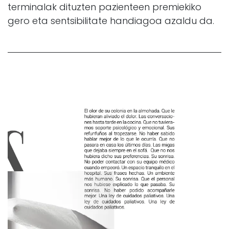
terminalak dituzten pazienteen premiekiko
gero eta sentsibilitate handiagoa azaldu da.