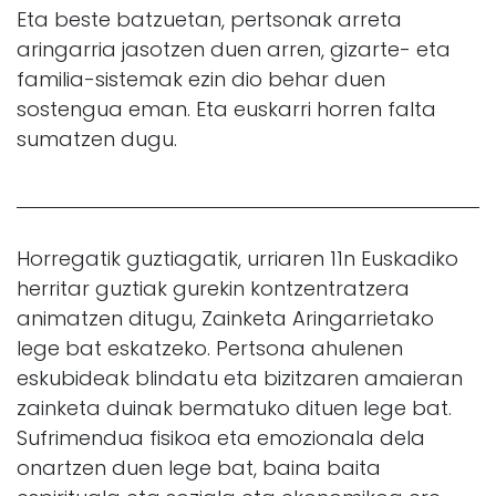
Eta beste batzuetan, pertsonak arreta
aringarria jasotzen duen arren, gizarte- eta
familia-sistemak ezin dio behar duen
sostengua eman. Eta euskarri horren falta
sumatzen dugu.
Horregatik guztiagatik, urriaren 11n Euskadiko
herritar guztiak gurekin kontzentratzera
animatzen ditugu, Zainketa Aringarrietako
lege bat eskatzeko. Pertsona ahulenen
eskubideak blindatu eta bizitzaren amaieran
zainketa duinak bermatuko dituen lege bat.
Sufrimendua fisikoa eta emozionala dela
onartzen duen lege bat, baina baita