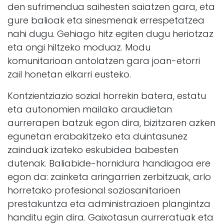
den sufrimendua saihesten saiatzen gara, eta
gure balioak eta sinesmenak errespetatzea
nahi dugu. Gehiago hitz egiten dugu heriotzaz
eta ongi hiltzeko moduaz. Modu
komunitarioan antolatzen gara joan-etorri
zail honetan elkarri eusteko.
Kontzientziazio sozial horrekin batera, estatu
eta autonomien mailako araudietan
aurrerapen batzuk egon dira, bizitzaren azken
egunetan erabakitzeko eta duintasunez
zainduak izateko eskubidea babesten
dutenak. Baliabide-hornidura handiagoa ere
egon da: zainketa aringarrien zerbitzuak, arlo
horretako profesional soziosanitarioen
prestakuntza eta administrazioen plangintza
handitu egin dira. Gaixotasun aurreratuak eta