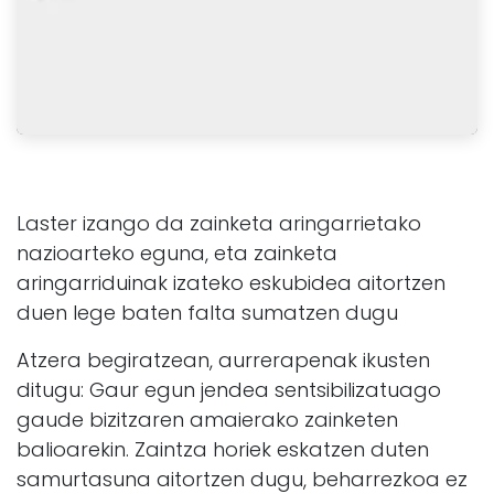
Laster izango da zainketa aringarrietako
nazioarteko eguna, eta zainketa
aringarriduinak izateko eskubidea aitortzen
duen lege baten falta sumatzen dugu
Atzera begiratzean, aurrerapenak ikusten
ditugu: Gaur egun jendea sentsibilizatuago
gaude bizitzaren amaierako zainketen
balioarekin. Zaintza horiek eskatzen duten
samurtasuna aitortzen dugu, beharrezkoa ez