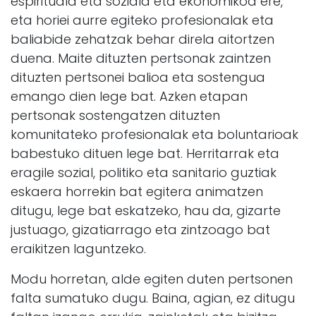
espirituala eta soziala eta ekonomikoa ere,
eta horiei aurre egiteko profesionalak eta
baliabide zehatzak behar direla aitortzen
duena. Maite dituzten pertsonak zaintzen
dituzten pertsonei balioa eta sostengua
emango dien lege bat. Azken etapan
pertsonak sostengatzen dituzten
komunitateko profesionalak eta boluntarioak
babestuko dituen lege bat. Herritarrak eta
eragile sozial, politiko eta sanitario guztiak
eskaera horrekin bat egitera animatzen
ditugu, lege bat eskatzeko, hau da, gizarte
justuago, gizatiarrago eta zintzoago bat
eraikitzen laguntzeko.
Modu horretan, alde egiten duten pertsonen
falta sumatuko dugu. Baina, agian, ez ditugu