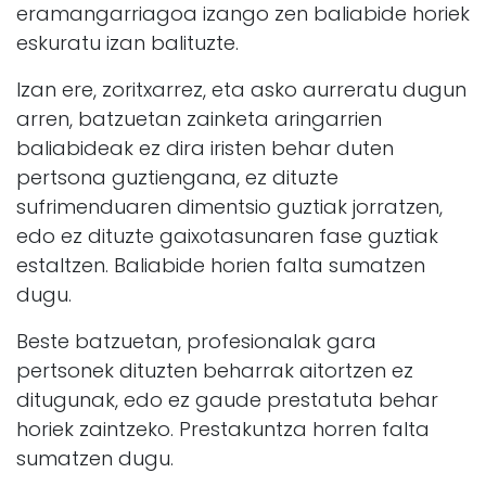
eramangarriagoa izango zen baliabide horiek
eskuratu izan balituzte.
Izan ere, zoritxarrez, eta asko aurreratu dugun
arren, batzuetan zainketa aringarrien
baliabideak ez dira iristen behar duten
pertsona guztiengana, ez dituzte
sufrimenduaren dimentsio guztiak jorratzen,
edo ez dituzte gaixotasunaren fase guztiak
estaltzen. Baliabide horien falta sumatzen
dugu.
Beste batzuetan, profesionalak gara
pertsonek dituzten beharrak aitortzen ez
ditugunak, edo ez gaude prestatuta behar
horiek zaintzeko. Prestakuntza horren falta
sumatzen dugu.