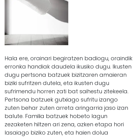
Hala ere, orainari begiratzen badiogu, oraindik
erronka handiak daudela ikusiko dugu. Ikusten
dugu pertsona batzuek bizitzaren amaieran
biziki sufritzen dutela, eta ikusten dugu
sufrimendu horren zati bat saihestu zitekeela.
Pertsona batzuek gutxiago sufritu izango
zuten behar zuten arreta aringarria jaso izan
balute. Familia batzuek hobeto lagun
zezaketen hiltzen ari zena, azken etapa hori
lasaiago biziko zuten, eta haien dolua